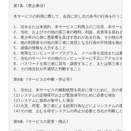
第7条 (禁止事項)

本サービスの利用に際して、会員に対し次の各号の行為を行うことを
1. 法令または本規約、本サービスご利用上のご注意、本サービスで
2. 当社、およびその他の第三者の権利、利益、名誉等を損ねること

3. 青少年の心身に悪影響を及ぼす恐れがある行為、その他公序良俗
4. 他の利用者その他の第三者に迷惑となる行為や不快感を抱かせる
5. 虚偽の情報を入力すること

6. 有害なコンピュータープログラム、メール等を送信または書き込
7. 当社のサーバーその他のコンピューターに不正にアクセスすること
8. パスワードを第三者に貸与・譲渡すること、または第三者と共用
9. その他当社が不適切と判断すること

第8条 (サービスの中断・停止等)

1. 当社は、本サービスの稼動状態を良好に保つために、次の各号
(1)システムの定期保守および緊急保守のために必要な場合

(2)システムに負荷が集中した場合

(3)火災、停電、第三者による妨害行為などによりシステムの運用が
(4)その他、止むを得ずシステムの停止が必要と当社が判断した場合

第9条 (サービスの変更・廃止)
