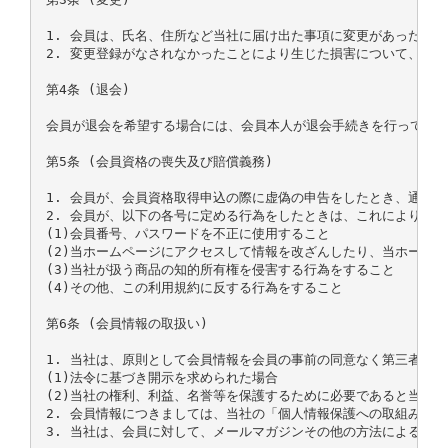
1. 会員は、氏名、住所など当社に届け出た事項に変更があった場合
2. 変更登録がなされなかったことにより生じた損害について、当
第4条 (退会)

会員が退会を希望する場合には、会員本人が退会手続きを行ってくだ
第5条 (会員資格の喪失及び賠償義務)

1. 会員が、会員資格取得申込の際に虚偽の申告をしたとき、通信
2. 会員が、以下の各号に定める行為をしたときは、これにより当社
(1)会員番号、パスワードを不正に使用すること

(2)当ホームページにアクセスして情報を改ざんしたり、当ホーム
(3)当社が扱う商品の知的所有権を侵害する行為をすること

(4)その他、この利用規約に反する行為をすること

第6条 (会員情報の取扱い)

1. 当社は、原則として会員情報を会員の事前の同意なく第三者に
(1)法令に基づき開示を求められた場合

(2)当社の権利、利益、名誉等を保護するために必要であると当社が
2. 会員情報につきましては、当社の「個人情報保護への取組み」
3. 当社は、会員に対して、メールマガジンその他の方法による情